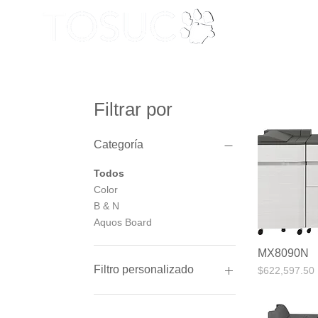
Inici
8394-3358 / 8354-1050
(81)
lada sin costo 01800 536 3272
Filtrar por
Categoría
Todos
Color
B & N
Aquos Board
MX8090N
Filtro personalizado
Precio
$622,597.50
Nuevo
Semi-Nuevos