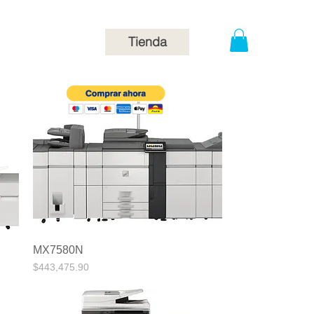
Contacto
Tienda
MX7580N
Vista rápida
Precio
$443,475.90