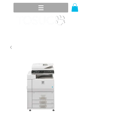
8394-3358
/
8354-1050
(81)
lada sin costo
01800 536 3272