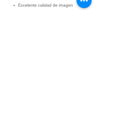
Excelente calidad de imagen
Verdaderos 1200 x 1200 dpi (alta
calidad de impresión sin sacrificar
la velocidad)
Imágenes de alta resolución con
256 niveles de grises (reproduce
claramente las líneas finas, texto,
medios tonos)
Control de exposición automático
digital Texto
Foto da una óptima calidad de
copia