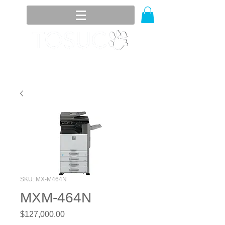
8394-3358
/
8354-1050
(81)
lada sin costo
01800 536 3272
SKU: MX-M464N
MXM-464N
Precio
$127,000.00