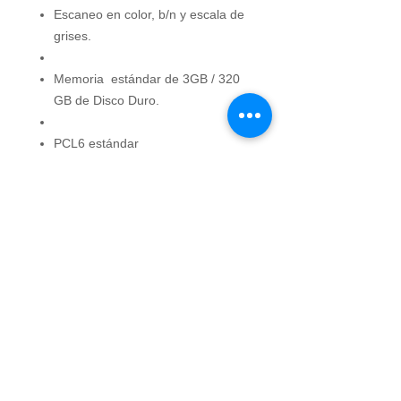
Escaneo en color, b/n y escala de
grises.
Memoria estándar de 3GB / 320
GB de Disco Duro.
PCL6 estándar
Escaneo e impresión directa a
USB.
Auditor de 1000 cuentas
alfanuméricas.
Sharpdesk para gestión de
documentos desde PC.